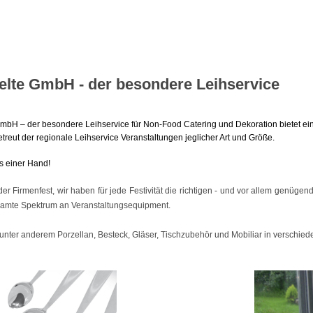
elte GmbH - der besondere Leihservice
GmbH – der besondere Leihservice für Non-Food Catering und Dekoration bietet ei
etreut der regionale Leihservice Veranstaltungen jeglicher Art und Größe.
s einer Hand!
er Firmenfest, wir haben für jede Festivität die richtigen - und vor allem genüge
samte Spektrum an Veranstaltungsequipment.
unter anderem Porzellan, Besteck, Gläser, Tischzubehör und Mobiliar in verschie