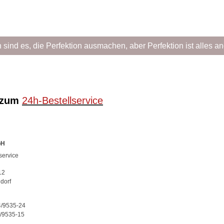
n sind es, die Perfektion ausmachen, aber Perfektion ist alles a
 zum
24h-Bestellservice
bH
service
12
dorf
4/9535-24
/9535-15