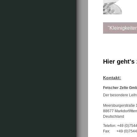
"Kleinigkeite
Hier geht's
Kontakt:
Fetscher Zelte Gm
Der besondere Leih
Meersburgerstraße 
88677 Markdorf/Itten
Deutschland
Telefon: +49 (0)754
Fax: +49 (0)7544